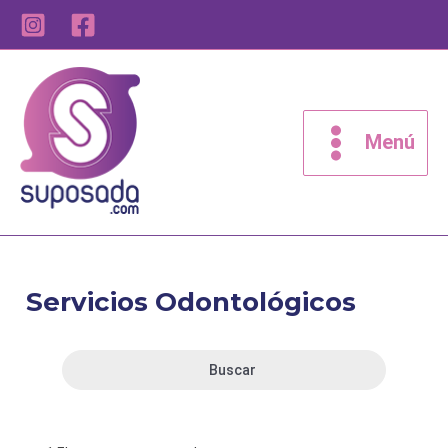
Ir
al
contenido
Main
Menu
Menú
Servicios Odontológicos
Buscar